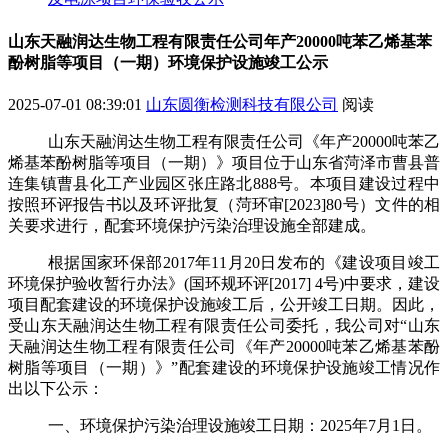
山东天融润达生物工程有限责任公司年产20000吨苯乙烯基苯
酚树脂等项目（一期）环境保护设施竣工公示
2025-07-01 08:39:01
山东圆衡检测科技有限公司
阅读
山东天融润达生物工程有限责任公司《年产
20000
吨苯乙
烯基苯酚树脂等项目（一期）》项目
位于
山东省菏泽市曹县普
连集镇曹县化工产业园区张庄路北
888
号
。本项目
建设过程中
按照环评
报告书
以及
环评批复
（菏环审
[2023]80
号）
文件
的相
关要求进行，配套
环境保护污染治理设施
全部建成。
根据国家环保部
2017
年
11
月
20
日发布的《建设项目竣工
环境保护验收暂行办法》
(
国环规环评
[2017] 4
号
)
中要求
，建设
项目配套建设的环境保护设施竣工后，公开竣工日期。
因此，
受
山东天融润达生物工程有限责任公司委托，
我公司对
“
山东
天融润达生物工程有限责任公司《年产
20000
吨苯乙烯基苯酚
树脂等项目（一期）》
”
配套建设的环境保护设施
竣工情况
作
出以下公示：
一、
环境保护污染治理设施
竣工日期
：
202
5
年
7
月
1
日。